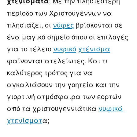
χτενισματα
; Με την πλησιέστερη
περίοδο των Χριστουγέννων να
πλησιάζει, οι
νύφες
βρίσκονται σε
ένα μαγικό σημείο όπου οι επιλογές
για το τέλειο
νυφικό
χτένισμα
φαίνονται ατελείωτες. Και τι
καλύτερος τρόπος για να
αγκαλιάσουν την γοητεία και την
γιορτινή ατμόσφαιρα των εορτών
από τα χριστουγεννιάτικα
νυφικά
χτενίσματ
α;